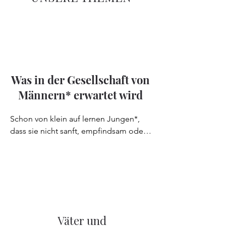
Was in der Gesellschaft von
Männern* erwartet wird
Schon von klein auf lernen Jungen*, 
dass sie nicht sanft, empfindsam oder 
schwach sein dürfen, wenn sie als 
"richtige" Jungs* oder Männer* gelten 
wollen. Diese Verhaltensweisen werden 
oft Mädchen* und Frauen* 
zugeschrieben, die ihrerseits während 
ihrer Erziehung mit bestimmten 
Erwartungen an ihre Geschlechterrolle 
Väter und