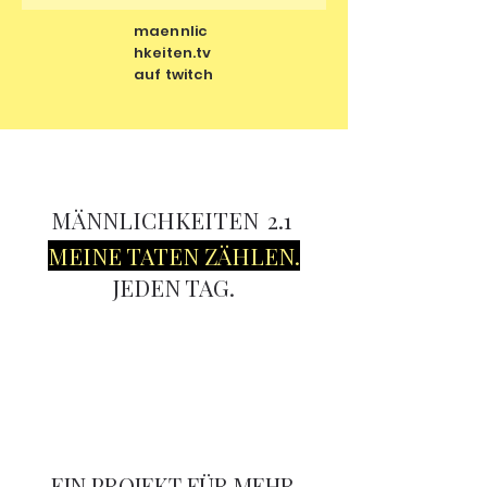
maennlic
hkeiten.tv
auf twitch
MÄNNLICHKEITEN
2.1
MEINE TATEN ZÄHLEN.
JEDEN TAG.
EIN PROJEKT FÜR MEHR