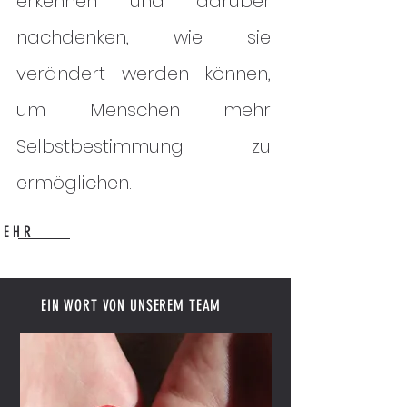
erkennen und darüber
nachdenken, wie sie
verändert werden können,
um Menschen mehr
Selbstbestimmung zu
ermöglichen.
 E H R
EIN WORT VON UNSEREM TEAM