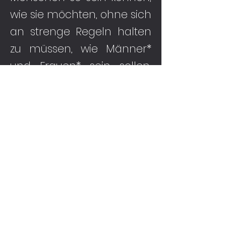
wie sie möchten, ohne sich
an strenge Regeln halten
zu müssen, wie Männer*
und Frauen* sein sollen.
Wenn wir über Jungen*
und Mädchen*, Männer*
und Frauen* sprechen,
nutzen wir ein besonderes
Zeichen (*). Das zeigt, dass
das Geschlecht eines
Menschen nicht nur
einfach "Mann" oder "Frau"
ist und dass es mehr als